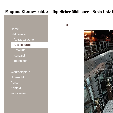
Home
Bildhauerei
Autragsarbeiten
Ausstellungen
Entwürfe
Konzept
Techniken
Werkbeispiele
Unterricht
Person
Kontakt
Impressum